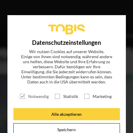
TITEL
NEWS
MAGAZIN
LOGIN
UNTE
Datenschutzeinstellungen
ON WELTUNTERGANG: DIE 
Wir nutzen Cookies auf unserer Website.
PHENFILME
Einige von ihnen sind notwendig, während andere
uns helfen, diese Website und Ihre Erfahrung zu
verbessern. Dafür benötigen wir Ihre
Einwilligung, die Sie jederzeit widerrufen können.
Unter bestimmten Bedingungen kann es sein, dass
Daten auch in die USA übermittelt werden.
Notwendig
Statistik
Marketing
Alle akzeptieren
Speichern