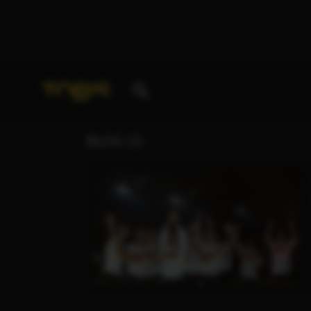
Ihre Suche nach
„Andreas Möller“
ergab folgende T
BLOG (1)