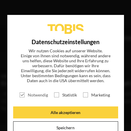
reffer
TITEL
NEWS
MAGAZIN
LOGIN
UNTE
Datenschutzeinstellungen
Wir nutzen Cookies auf unserer Website.
Einige von ihnen sind notwendig, während andere
uns helfen, diese Website und Ihre Erfahrung zu
verbessern. Dafür benötigen wir Ihre
Einwilligung, die Sie jederzeit widerrufen können.
Unter bestimmten Bedingungen kann es sein, dass
EIN SOMMER IN ITALIEN - WM 1990
Daten auch in die USA übermittelt werden.
Ein Dream-Team! Das war die deutsche Mannschaf
...Köln Nationalmannschaft: 1987–1994, 54 Länderspiele WM-Einsatz 199
Notwendig
Statistik
Marketing
22), Europameister 1996, UEFA Champions-League-Sieger 1997 (Borussi
Turin), Weltpokalsieger 1997 (Borussia Dortmund),...
WEITERLESEN
Alle akzeptieren
Speichern