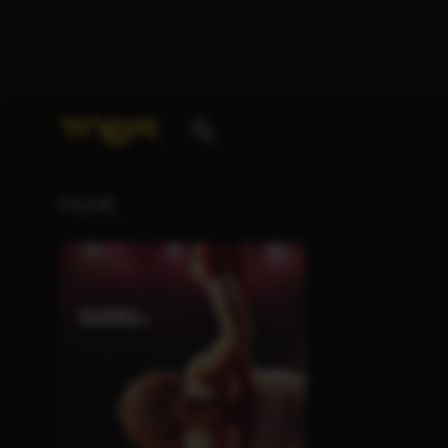
Ihre Suche nach
„Antony Partos“
ergab folgende Tr
FILME