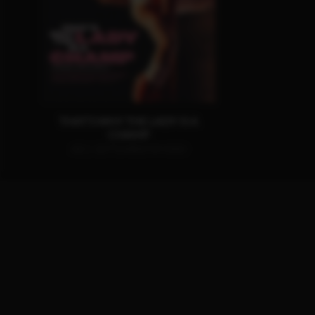
THAT’S WHY THE LADY IS A
CHAMP
AB 3. SEPTEMBER IM KINO