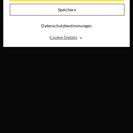
AB 3. SEPTEMBER
IM KINO
Speichern
Datenschutzbestimmungen
⌃
Cookie-Details