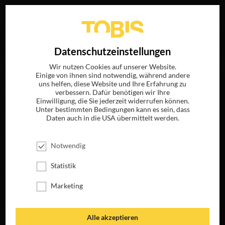
Ihre Suche nach
„Christina Flannery“
ergab folgende
EN
Datenschutzeinstellungen
Treffer
Wir nutzen Cookies auf unserer Website.
Einige von ihnen sind notwendig, während andere
uns helfen, diese Website und Ihre Erfahrung zu
FILME
verbessern. Dafür benötigen wir Ihre
Einwilligung, die Sie jederzeit widerrufen können.
Unter bestimmten Bedingungen kann es sein, dass
Daten auch in die USA übermittelt werden.
Notwendig
Statistik
Marketing
THAT’S WHY THE
Alle akzeptieren
LADY IS A CHAMP