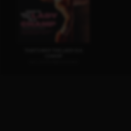
THAT’S WHY THE LADY IS A
CHAMP
AB 3. SEPTEMBER IM KINO