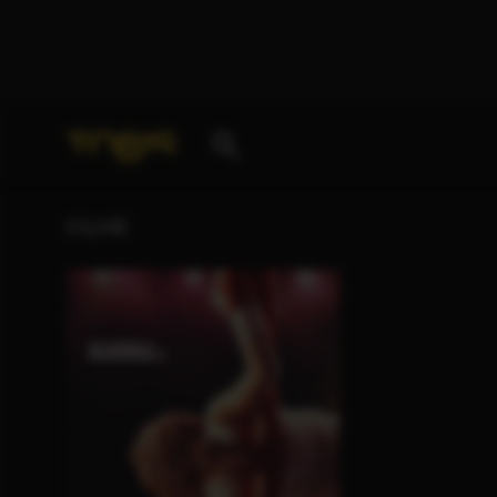
Ihre Suche nach
„Kerry Kohansky-Roberts“
ergab f
FILME