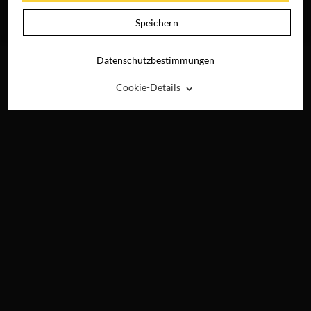
DER NAZCA-
LINIEN
Speichern
JETZT FÜR
ZUHAUSE
Datenschutzbestimmungen
⌃
Cookie-Details