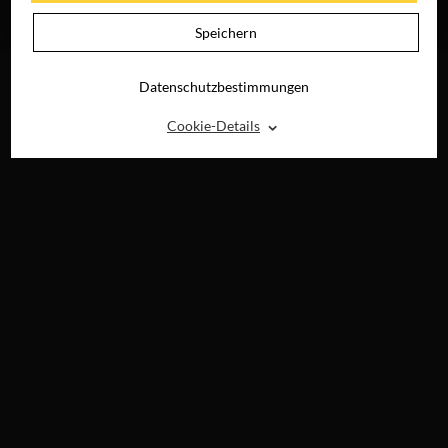
JETZT AUF BLU-
RAY, DVD &
Speichern
DIGITAL
Datenschutzbestimmungen
⌃
Cookie-Details