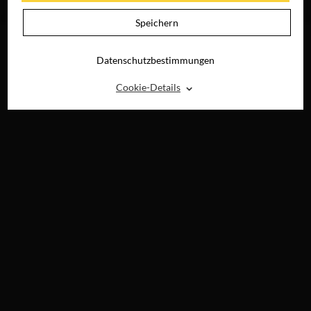
UHD, BLU-RAY,
DVD & DIGITAL
Speichern
Datenschutzbestimmungen
⌃
Cookie-Details