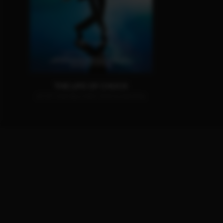
THE LIFE OF CHUCK
JETZT AUF BLU-RAY, DVD & DIGITAL