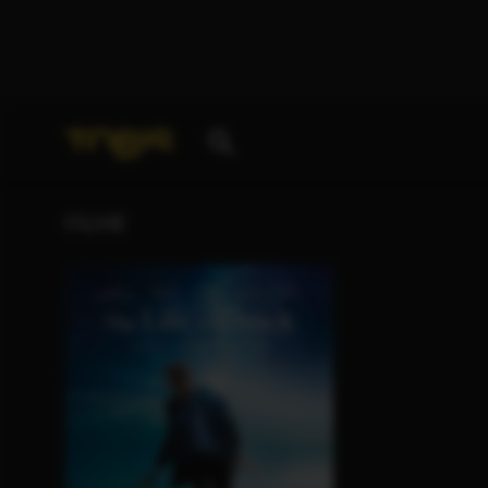
Ihre Suche nach
„Morgan Robbins“
ergab folgende 
FILME