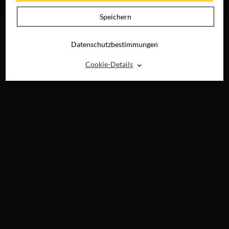
RAY, DVD &
DIGITAL
Speichern
Datenschutzbestimmungen
⌃
Cookie-Details