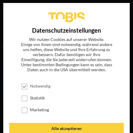
Ihre Suche nach
„Terry Anderson“
ergab folgende Treffer
EN
Datenschutzeinstellungen
Wir nutzen Cookies auf unserer Website.
Einige von ihnen sind notwendig, während andere
FILME
uns helfen, diese Website und Ihre Erfahrung zu
verbessern. Dafür benötigen wir Ihre
Einwilligung, die Sie jederzeit widerrufen können.
Unter bestimmten Bedingungen kann es sein, dass
Daten auch in die USA übermittelt werden.
Notwendig
Statistik
Marketing
THE LIFE OF
CHUCK
JETZT AUF BLU-
Alle akzeptieren
RAY, DVD &