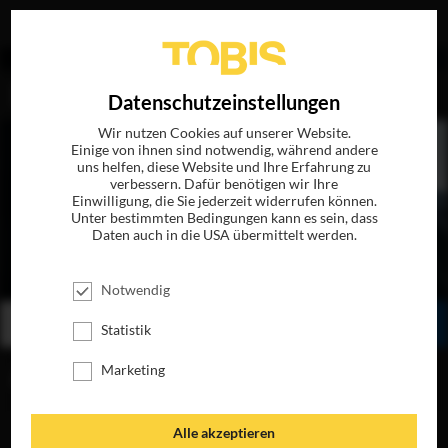
EN
Datenschutzeinstellungen
Wir nutzen Cookies auf unserer Website.
Einige von ihnen sind notwendig, während andere
uns helfen, diese Website und Ihre Erfahrung zu
verbessern. Dafür benötigen wir Ihre
Einwilligung, die Sie jederzeit widerrufen können.
Unter bestimmten Bedingungen kann es sein, dass
Daten auch in die USA übermittelt werden.
FLIGHT RISK
JETZT AUF 4k-UHD, BLU-RAY, DVD & DIGITAL
Notwendig
BESTELLEN
SEHEN
TEILEN
Statistik
Marketing
JETZT FÜR ZUHAUSE
Alle akzeptieren