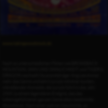
www.takingwoodstock.de
Nach so unterschiedlichen Filmen wie BROKEBACK
MOUNTAIN, SINN UND SINNLICHKEIT und TIGER &
DRAGON wechselt Oscarpreisträger Ang Lee einmal
mehr das Genre und kehrt zurück mit einer bunten,
mitreißenden Komödie, die zurück führt in das Jahr
1969, zu einem legendären Ereignis, das das
Lebensgefühl einer ganzen Generation bestimmte:
Woodstock. Nach einer wahren Geschichte, an