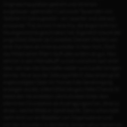
Originalschauplätzen gedreht und mit einem
ausgelassen agierenden Cast sowie Tausenden von
Statisten in Szene gesetzt – ein rasanter und überaus
amüsanter Trip zurück in eine Ära, die längst nicht nur
Musikgeschichte geschrieben hat. Eigentlich träumt der
junge Elliot (Stand-Up Comedian Demetri Martin) von
einer Karriere als Innenausstatter in New York. Doch
das Motel seiner Eltern läuft alles andere als gut. Also
kehrt er in sein Heimatkaff zurück und sinnt nach einer
Idee, wie man die Geschäfte wieder zum Laufen bringen
könnte. Als er aus der Zeitung erfährt, dass einem groß
angekündigten Open Air Konzert die Genehmigung
entzogen wurde, wittert Elliot die ganz fette Chance: Er
bietet den Veranstaltern die Kuhwiese hinter dem
elterlichen Grundstück als Austragungsort an, ohne zu
ahnen, welche Welle er damit lostritt. Denn schon bald
zieht nicht nur ein Bataillon von Organisatoren und
schrillen Künstlern in die kleine, konservative Gemeinde.