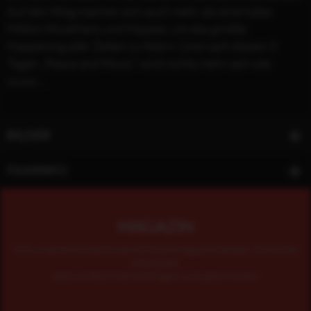
Auf den Weg machen sich auch mehr als eine halbe
Million Musikfans und Hippies, um das größte
Happening aller Zeiten zu feiern. Und nach diesen 3
Tagen „Peace and Music“ wird nichts mehr sein wie
zuvor...
BILDER
FILMINFO
MAGAZIN
Mit unserem kostenlosen Online-Magazin bleiben Sie immer
informiert.
Jetzt einfach hier eintragen und abonnieren!