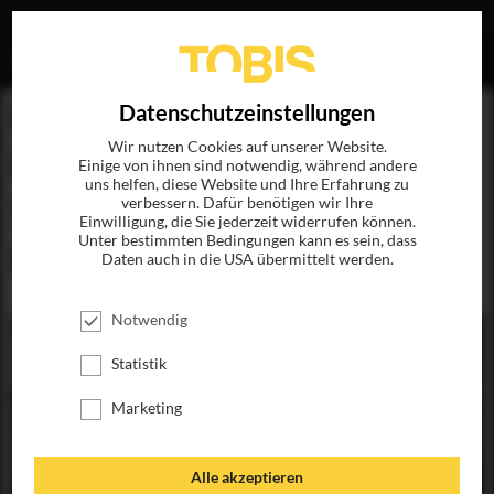
EN
TOBIS BLOG
DREHARBEITEN ZUR
Datenschutzeinstellungen
Wir nutzen Cookies auf unserer Website.
DRITTEN STAFFEL VON
Einige von ihnen sind notwendig, während andere
uns helfen, diese Website und Ihre Erfahrung zu
SLØBORN HABEN
verbessern. Dafür benötigen wir Ihre
Einwilligung, die Sie jederzeit widerrufen können.
Unter bestimmten Bedingungen kann es sein, dass
BEGONNEN
Daten auch in die USA übermittelt werden.
Notwendig
Statistik
Marketing
Alle akzeptieren