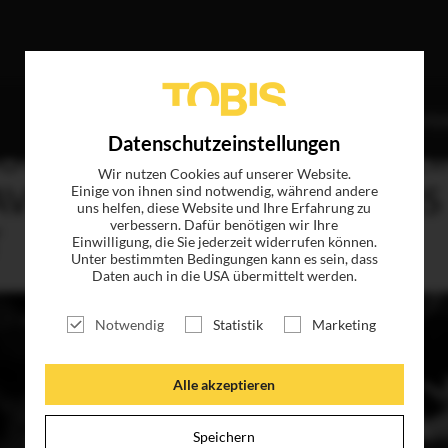
TITEL
NEWS
MAGAZIN
LOGIN
UNTE
EIN TAG
Datenschutzeinstellungen
ORGEN IST AUCH NOCH EI
Wir nutzen Cookies auf unserer Website.
VID DI DONATELLO-PREIS
Einige von ihnen sind notwendig, während andere
uns helfen, diese Website und Ihre Erfahrung zu
verbessern. Dafür benötigen wir Ihre
T
Einwilligung, die Sie jederzeit widerrufen können.
Unter bestimmten Bedingungen kann es sein, dass
Daten auch in die USA übermittelt werden.
Notwendig
Statistik
Marketing
Alle akzeptieren
Speichern