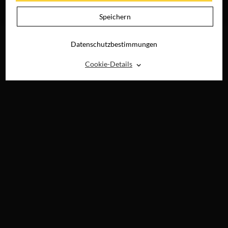
JETZT AUF BLU-
RAY, DVD &
Speichern
DIGITAL
Datenschutzbestimmungen
⌃
Cookie-Details