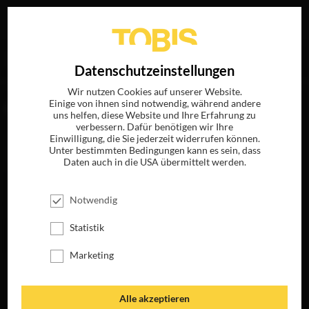
Ihre Suche nach
„Alex Brunner“
ergab folgende Treffer
EN
Datenschutzeinstellungen
Wir nutzen Cookies auf unserer Website.
Einige von ihnen sind notwendig, während andere
FILME
uns helfen, diese Website und Ihre Erfahrung zu
verbessern. Dafür benötigen wir Ihre
Einwilligung, die Sie jederzeit widerrufen können.
Unter bestimmten Bedingungen kann es sein, dass
Daten auch in die USA übermittelt werden.
Notwendig
Statistik
Marketing
SNITCH
JETZT AUF BLU-
RAY, DVD &
Alle akzeptieren
DIGITAL