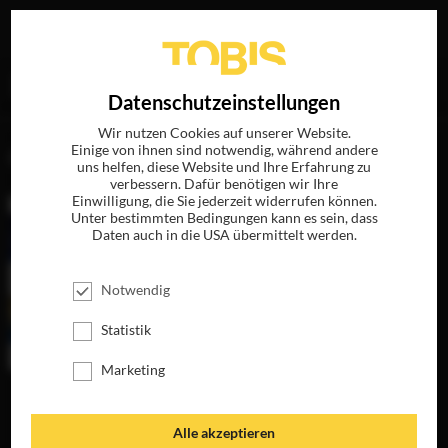
Ihre Suche nach
„Alix Hester“
ergab folgende Treffer
EN
Datenschutzeinstellungen
Wir nutzen Cookies auf unserer Website.
Einige von ihnen sind notwendig, während andere
FILME
uns helfen, diese Website und Ihre Erfahrung zu
verbessern. Dafür benötigen wir Ihre
Einwilligung, die Sie jederzeit widerrufen können.
Unter bestimmten Bedingungen kann es sein, dass
Daten auch in die USA übermittelt werden.
Notwendig
Statistik
Marketing
ZU GUTER LETZT
JETZT AUF BLU-
RAY, DVD &
Alle akzeptieren
DIGITAL