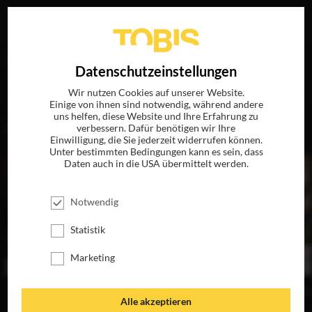
Ihre Suche nach
„Andrew A. Kosove“
ergab folgende
EN
Datenschutzeinstellungen
Treffer
Wir nutzen Cookies auf unserer Website.
Einige von ihnen sind notwendig, während andere
uns helfen, diese Website und Ihre Erfahrung zu
FILME
verbessern. Dafür benötigen wir Ihre
Einwilligung, die Sie jederzeit widerrufen können.
Unter bestimmten Bedingungen kann es sein, dass
Daten auch in die USA übermittelt werden.
Notwendig
Statistik
Marketing
PRISONERS
FREMD FISCHEN
THE BOOK OF ELI
P.S
Alle akzeptieren
JETZT AUF BLU-
JETZT AUF BLU-
JETZT AUF BLU-