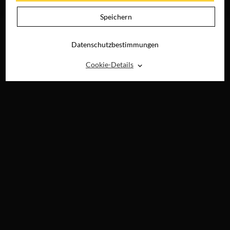
BLU-RAY &
DIGITAL
Speichern
Datenschutzbestimmungen
⌃
Cookie-Details