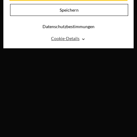
JETZT AUF DVD,
BLU-RAY &
Speichern
DIGITAL
Datenschutzbestimmungen
⌃
Cookie-Details