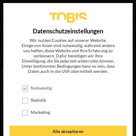
Ihre Suche nach
„Claudia Grässel (ARD Degeto)“
ergab
EN
Datenschutzeinstellungen
folgende Treffer
Wir nutzen Cookies auf unserer Website.
Einige von ihnen sind notwendig, während andere
uns helfen, diese Website und Ihre Erfahrung zu
FILME
verbessern. Dafür benötigen wir Ihre
Einwilligung, die Sie jederzeit widerrufen können.
Unter bestimmten Bedingungen kann es sein, dass
Daten auch in die USA übermittelt werden.
Notwendig
Statistik
Marketing
DER TRAFIKANT
Alle akzeptieren
JETZT AUF DVD,