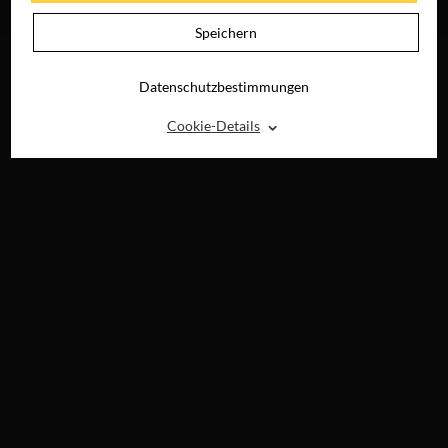
BLU-RAY &
DIGITAL
Speichern
Datenschutzbestimmungen
⌃
Cookie-Details