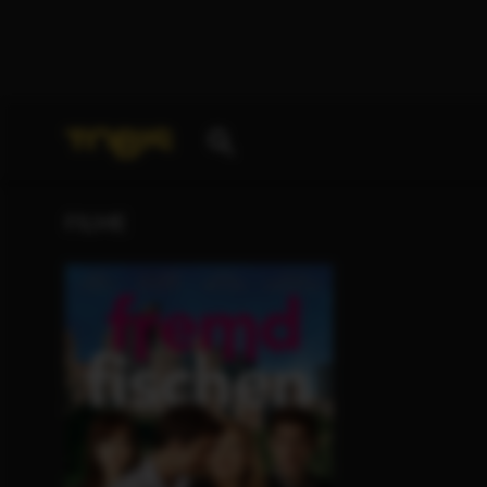
Ihre Suche nach
„Colin Egglesfield“
ergab folgende 
FILME