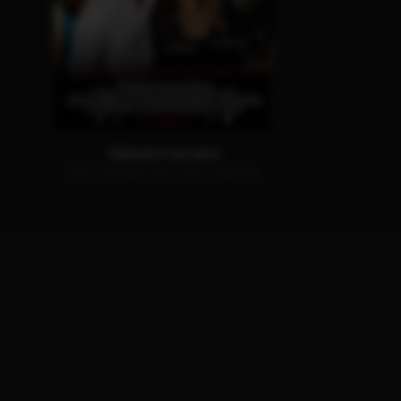
FREMD FISCHEN
JETZT AUF BLU-RAY, DVD & DIGITAL