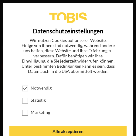
Ihre Suche nach
„David Ayer“
ergab folgende Treffer
EN
Datenschutzeinstellungen
Wir nutzen Cookies auf unserer Website.
Einige von ihnen sind notwendig, während andere
FILME
uns helfen, diese Website und Ihre Erfahrung zu
verbessern. Dafür benötigen wir Ihre
Einwilligung, die Sie jederzeit widerrufen können.
Unter bestimmten Bedingungen kann es sein, dass
Daten auch in die USA übermittelt werden.
Notwendig
Statistik
Marketing
END OF WATCH
DARK BLUE
JETZT AUF BLU-
JETZT AUF BLU-
RAY, DVD &
RAY, DVD &
Alle akzeptieren
DIGITAL
DIGITAL