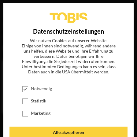
Ihre Suche nach
„Dede Gardner“
ergab folgende Treffer
EN
Datenschutzeinstellungen
Wir nutzen Cookies auf unserer Website.
Einige von ihnen sind notwendig, während andere
FILME
uns helfen, diese Website und Ihre Erfahrung zu
verbessern. Dafür benötigen wir Ihre
Einwilligung, die Sie jederzeit widerrufen können.
Unter bestimmten Bedingungen kann es sein, dass
Daten auch in die USA übermittelt werden.
Notwendig
Statistik
Marketing
12 YEARS A
SLAVE
JETZT AUF BLU-
Alle akzeptieren
RAY, DVD &