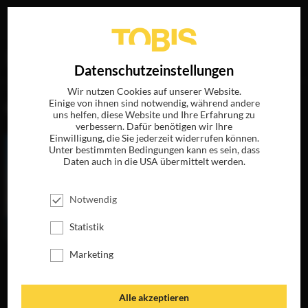
Ihre Suche nach
„Erika Olde“
ergab folgende Treffer
EN
Datenschutzeinstellungen
Wir nutzen Cookies auf unserer Website.
Einige von ihnen sind notwendig, während andere
FILME
uns helfen, diese Website und Ihre Erfahrung zu
verbessern. Dafür benötigen wir Ihre
Einwilligung, die Sie jederzeit widerrufen können.
Unter bestimmten Bedingungen kann es sein, dass
Daten auch in die USA übermittelt werden.
Notwendig
Statistik
Marketing
DIE FRAU, DIE
VORAUSGEHT
JETZT AUF DVD,
Alle akzeptieren
BLU-RAY &