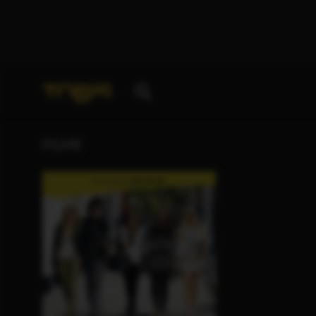
Ihre Suche nach
„Gavin Rossdale“
ergab folgende T
FILME