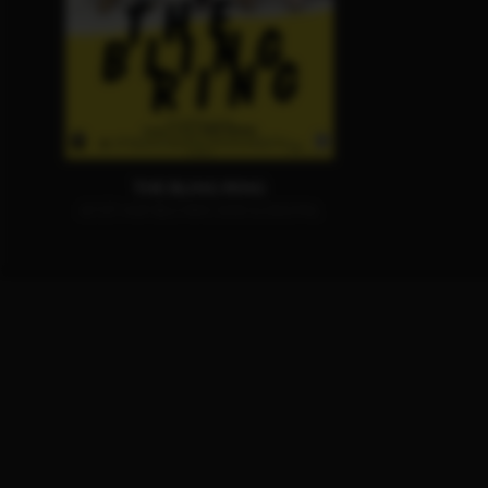
THE BLING RING
JETZT AUF BLU-RAY, DVD & DIGITAL