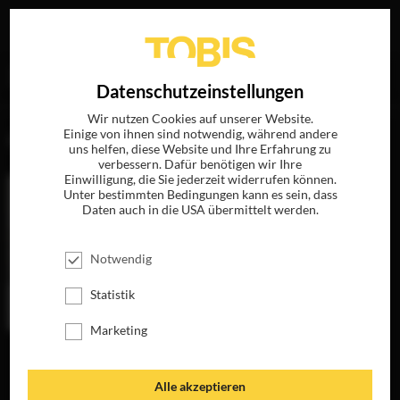
Ihre Suche nach
„Georgia King“
ergab folgende Treffer
EN
Datenschutzeinstellungen
Wir nutzen Cookies auf unserer Website.
Einige von ihnen sind notwendig, während andere
FILME
uns helfen, diese Website und Ihre Erfahrung zu
verbessern. Dafür benötigen wir Ihre
Einwilligung, die Sie jederzeit widerrufen können.
Unter bestimmten Bedingungen kann es sein, dass
Daten auch in die USA übermittelt werden.
Notwendig
Statistik
Marketing
ZWEI AN EINEM
TAG
JETZT AUF BLU-
Alle akzeptieren
RAY, DVD &