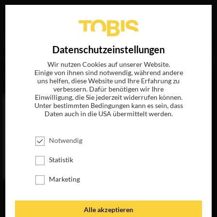
Ihre Suche nach
„Hunger)“
ergab folgende Treffer
EN
Datenschutzeinstellungen
Wir nutzen Cookies auf unserer Website.
Einige von ihnen sind notwendig, während andere
FILME
uns helfen, diese Website und Ihre Erfahrung zu
verbessern. Dafür benötigen wir Ihre
Einwilligung, die Sie jederzeit widerrufen können.
Unter bestimmten Bedingungen kann es sein, dass
Daten auch in die USA übermittelt werden.
Notwendig
Statistik
Marketing
12 YEARS A
SLAVE
JETZT AUF BLU-
Alle akzeptieren
RAY, DVD &