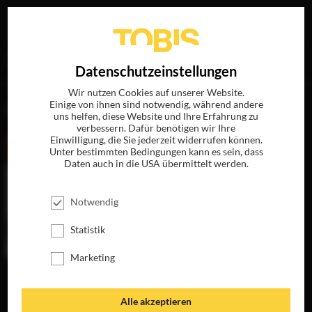
Ihre Suche nach
„James V. Hart“
ergab folgende Treffer
EN
Datenschutzeinstellungen
Wir nutzen Cookies auf unserer Website.
Einige von ihnen sind notwendig, während andere
FILME
uns helfen, diese Website und Ihre Erfahrung zu
verbessern. Dafür benötigen wir Ihre
Einwilligung, die Sie jederzeit widerrufen können.
Unter bestimmten Bedingungen kann es sein, dass
Daten auch in die USA übermittelt werden.
Notwendig
Statistik
Marketing
DER KLANG DES
HERZENS
JETZT AUF BLU-
Alle akzeptieren
RAY, DVD &