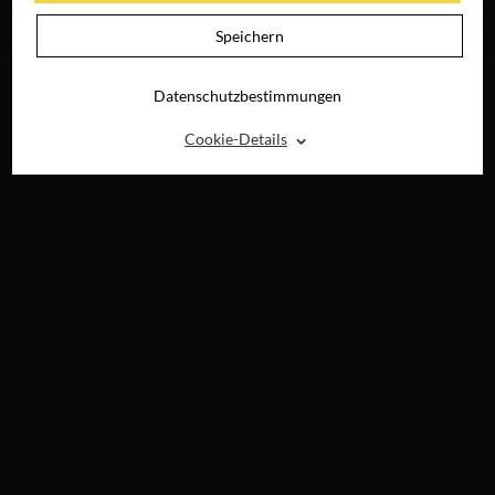
JETZT AUF BLU-
DIGITAL
RAY, DVD &
Speichern
DIGITAL
Datenschutzbestimmungen
⌃
Cookie-Details