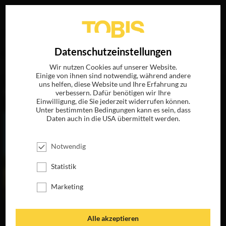
Ihre Suche nach
„Jason Schwartzman“
ergab folgende
EN
Datenschutzeinstellungen
Treffer
Wir nutzen Cookies auf unserer Website.
Einige von ihnen sind notwendig, während andere
uns helfen, diese Website und Ihre Erfahrung zu
FILME
verbessern. Dafür benötigen wir Ihre
Einwilligung, die Sie jederzeit widerrufen können.
Unter bestimmten Bedingungen kann es sein, dass
Daten auch in die USA übermittelt werden.
Notwendig
Statistik
Marketing
MOONRISE
SPUN
Alle akzeptieren
KINGDOM
JETZT AUF DVD &