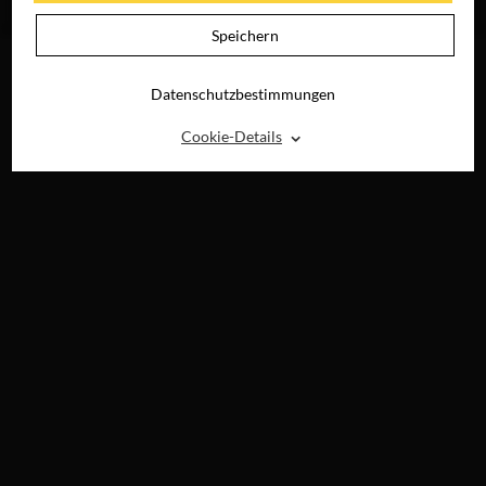
RAY, DVD &
DIGITAL
Speichern
Datenschutzbestimmungen
⌃
Cookie-Details