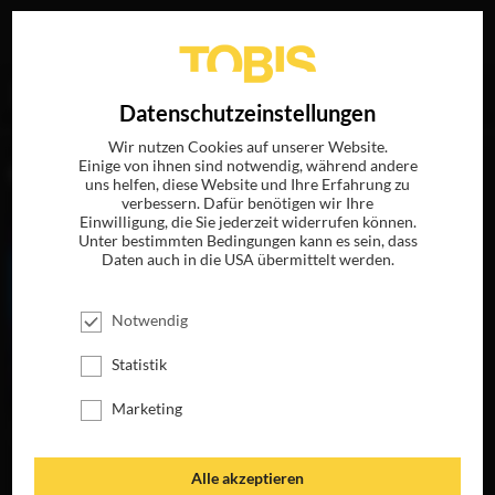
Ihre Suche nach
„Joe Ballarini“
ergab folgende Treffer
EN
Datenschutzeinstellungen
Wir nutzen Cookies auf unserer Website.
Einige von ihnen sind notwendig, während andere
FILME
uns helfen, diese Website und Ihre Erfahrung zu
verbessern. Dafür benötigen wir Ihre
Einwilligung, die Sie jederzeit widerrufen können.
Unter bestimmten Bedingungen kann es sein, dass
Daten auch in die USA übermittelt werden.
Notwendig
Statistik
Marketing
MY LITTLE PONY -
DER FILM
JETZT AUF BLU-
Alle akzeptieren
RAY, DVD &