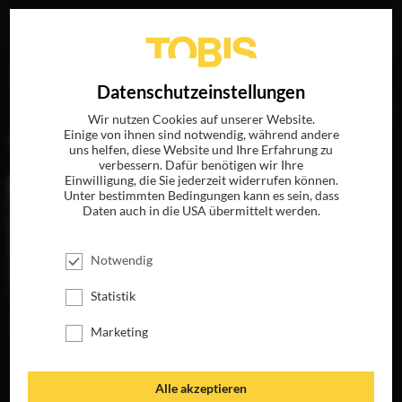
Ihre Suche nach
„Jon Gregory“
ergab folgende Treffer
EN
Datenschutzeinstellungen
Wir nutzen Cookies auf unserer Website.
Einige von ihnen sind notwendig, während andere
FILME
uns helfen, diese Website und Ihre Erfahrung zu
verbessern. Dafür benötigen wir Ihre
Einwilligung, die Sie jederzeit widerrufen können.
Unter bestimmten Bedingungen kann es sein, dass
Daten auch in die USA übermittelt werden.
Notwendig
Statistik
Marketing
BRÜGGE SEHEN...
UND STERBEN?
JETZT AUF BLU-
Alle akzeptieren
RAY, DVD &