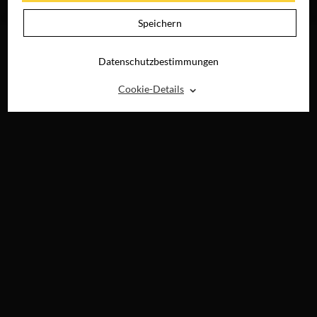
RAY, DVD &
DIGITAL
Speichern
Datenschutzbestimmungen
⌃
Cookie-Details