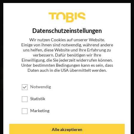
Ihre Suche nach
„Keith Madden“
ergab folgende Treffer
EN
Datenschutzeinstellungen
Wir nutzen Cookies auf unserer Website.
Einige von ihnen sind notwendig, während andere
FILME
uns helfen, diese Website und Ihre Erfahrung zu
verbessern. Dafür benötigen wir Ihre
Einwilligung, die Sie jederzeit widerrufen können.
Unter bestimmten Bedingungen kann es sein, dass
Daten auch in die USA übermittelt werden.
Notwendig
Statistik
Marketing
DER STERN VON
INDIEN
JETZT AUF BLU-
Alle akzeptieren
RAY, DVD &