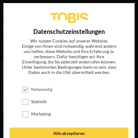
Ihre Suche nach
„Manu Gargi“
ergab folgende Treffer
EN
Datenschutzeinstellungen
Wir nutzen Cookies auf unserer Website.
Einige von ihnen sind notwendig, während andere
FILME
uns helfen, diese Website und Ihre Erfahrung zu
verbessern. Dafür benötigen wir Ihre
Einwilligung, die Sie jederzeit widerrufen können.
Unter bestimmten Bedingungen kann es sein, dass
Daten auch in die USA übermittelt werden.
Notwendig
Statistik
Marketing
THE PEANUT
BUTTER FALCON
JETZT AUF DVD,
Alle akzeptieren
BLU-RAY &