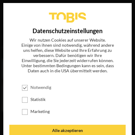
Ihre Suche nach
„Mathilde“
ergab folgende Treffer
EN
Datenschutzeinstellungen
Wir nutzen Cookies auf unserer Website.
Einige von ihnen sind notwendig, während andere
FILME
uns helfen, diese Website und Ihre Erfahrung zu
verbessern. Dafür benötigen wir Ihre
Einwilligung, die Sie jederzeit widerrufen können.
Unter bestimmten Bedingungen kann es sein, dass
Daten auch in die USA übermittelt werden.
Notwendig
Statistik
Marketing
DAS WUNDER
THE AMERICAN
DAS IMPERIUM
VON MARSEILLE
DER WÖLFE
JETZT AUF BLU-
JETZT AUF DVD,
RAY, DVD &
JETZT AUF BLU-
Alle akzeptieren
BLU-RAY &
DIGITAL
RAY, DVD &