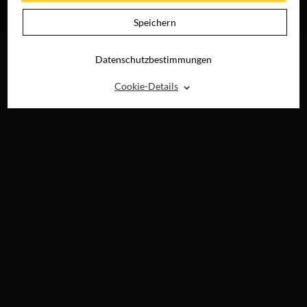
JETZT AUF DVD,
BLU-RAY &
Speichern
DIGITAL
Datenschutzbestimmungen
⌃
Cookie-Details