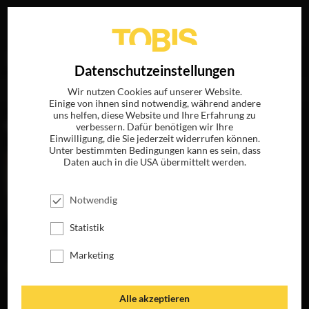
Ihre Suche nach
„Sabine Holtgreve (NDR)“
ergab
EN
Datenschutzeinstellungen
folgende Treffer
Wir nutzen Cookies auf unserer Website.
Einige von ihnen sind notwendig, während andere
uns helfen, diese Website und Ihre Erfahrung zu
FILME
verbessern. Dafür benötigen wir Ihre
Einwilligung, die Sie jederzeit widerrufen können.
Unter bestimmten Bedingungen kann es sein, dass
Daten auch in die USA übermittelt werden.
Notwendig
Statistik
Marketing
MEINEN HASS
Alle akzeptieren
BEKOMMT IHR