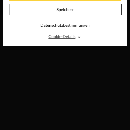
NICHT
JETZT ONLINE
Speichern
SEHEN
Datenschutzbestimmungen
⌃
Cookie-Details