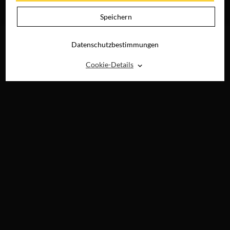
NICHT
JETZT ONLINE
Speichern
SEHEN
Datenschutzbestimmungen
⌃
Cookie-Details