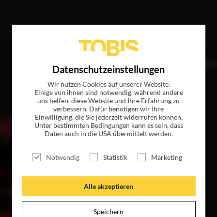
ffer
TITEL
NEWS
MAGAZIN
LOGIN
UNTE
Datenschutzeinstellungen
Wir nutzen Cookies auf unserer Website.
Einige von ihnen sind notwendig, während andere
uns helfen, diese Website und Ihre Erfahrung zu
verbessern. Dafür benötigen wir Ihre
Einwilligung, die Sie jederzeit widerrufen können.
Unter bestimmten Bedingungen kann es sein, dass
Daten auch in die USA übermittelt werden.
Notwendig
Statistik
Marketing
Alle akzeptieren
Speichern