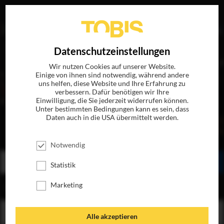
EN
Datenschutzeinstellungen
Wir nutzen Cookies auf unserer Website.
Einige von ihnen sind notwendig, während andere
uns helfen, diese Website und Ihre Erfahrung zu
verbessern. Dafür benötigen wir Ihre
Einwilligung, die Sie jederzeit widerrufen können.
Unter bestimmten Bedingungen kann es sein, dass
Daten auch in die USA übermittelt werden.
WE WANT SEX
JETZT AUF BLU-RAY, DVD & DIGITAL
Notwendig
BESTELLEN
SEHEN
TEILEN
Statistik
Marketing
INHALT
Alle akzeptieren