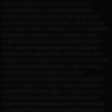
und ihre Kolleginnen im britischen Ford-Werk
Dagenham häufig nur in Unterwäsche bekleidet
arbeiten, hat das selbst Ende der 60er wenig mit der
anrollenden Sexwelle zu tun, sondern vielmehr mit der
unerträglich heißen und stickigen Luft in der Fabrikhalle.
Bald platzt den Arbeiterinnen endgültig der Kragen.
Angeführt von der beherzten Rita treten die Frauen in
Streik: bessere Arbeitsbedingungen und „equal pay“ -
gleicher Lohn für gleiche Arbeit - so ihre simplen, aber
prägnanten Forderungen. Doch von der Konzernleitung
und bald auch ihren Ehemännern schlägt den Frauen
heftiger Widerstand entgegen. Da trifft von
unerwarteter Seite Schützenhilfe ein: Kerle, zieht euch
warm an, London, wir kommen! Nach seinem Kinohit
KALENDER GIRLS setzt Nigel Cole wieder auf typisch
britischen Humor und jede Menge Charme: Golden-
Globe-Gewinnerin Sally Hawkins führt in der Rolle der
couragierten Rita eine illustre Darstellerinnenriege an,