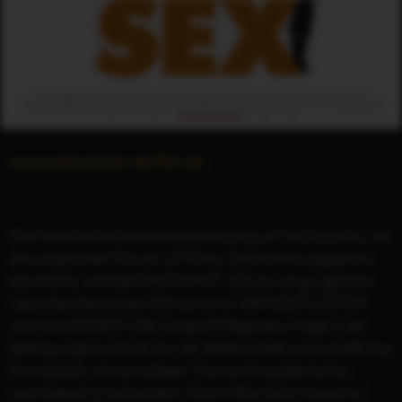
www.wewantsex-derfilm.de
Die historische Auseinandersetzung um Sex Equality, die
den englischen Frauen 1970 ein Gleichstellungsgesetz
bescherte, schildert WE WANT SEX als vergnüglichen
Geschlechterkampf. Wie schon in GRASGEFLÜSTER
und KALENDER GIRLS ergreift Regisseur Nigel Cole
bedingungslos Partei für die Weiblichkeit und schafft das
Kunststück, ein komplexes Thema mit spielerischer
Leichtigkeit zu behandeln. Wenn Rita (Sally Hawkins)