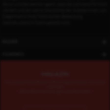
die so unwiderstehlich agiert, dass die Leinwand förmlich
vibriert und die wahre Geschichte der Arbeiterinnen von
Dagenham in ihrer historischen Bedeutung
beeindruckend in Szene gesetzt wird.
BILDER
FILMINFO
MAGAZIN
Mit unserem kostenlosen Online-Magazin bleiben Sie immer
informiert.
Jetzt einfach hier eintragen und abonnieren!