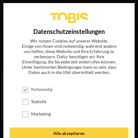
Ihre Suche nach
„Charlotte Gainsbourg“
ergab folgende
EN
Datenschutzeinstellungen
Treffer
Wir nutzen Cookies auf unserer Website.
Einige von ihnen sind notwendig, während andere
uns helfen, diese Website und Ihre Erfahrung zu
FILME
verbessern. Dafür benötigen wir Ihre
Einwilligung, die Sie jederzeit widerrufen können.
Unter bestimmten Bedingungen kann es sein, dass
Daten auch in die USA übermittelt werden.
Notwendig
Statistik
Marketing
I'M NOT THERE
Alle akzeptieren
JETZT AUF BLU-