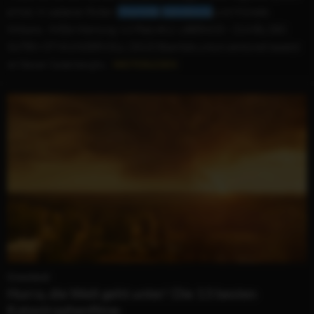
erhob. In weiteren Rollen:
Charlotte
Gainsbourg
und Michelle
Williams. IMDb-Wertung: 6,8 Platz #11: LIBERACE – ZUVIEL DES
GUTEN IST WUNDERVOLL (2013) Ebenfalls unkonventionell besetzt
ist Steven Soderberghs...
WEITERLESEN
Greenland
Hurra, die Welt geht unter! Die 13 besten
Katastrophenfilme