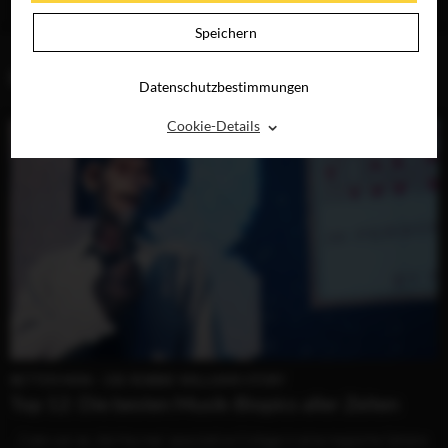
RAY, DVD &
DIGITAL
Speichern
BLOG (2)
Datenschutzbestimmungen
⌃
Cookie-Details
BETTER MAN – DIE ROBBIE WILLIAMS STORY
Top 12: Die besten Musik-Biopics aller Zeiten
...Cate war es, die Haynes‘ assoziative Collage in eine magische Sphäre