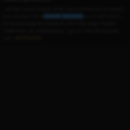
...das Fest in einem Desaster endet. Justine zieht sich auf den Landsitz
ihrer Schwester Claire (
Charlotte
Gainsbourg
) zurück. Dort nähert
sich die Apokalypse fast unbemerkt in Form des riesigen Planeten
„Melancholia”, der die Erde passiert. Lars von Triers Drama ist der
wohl...
WEITERLESEN