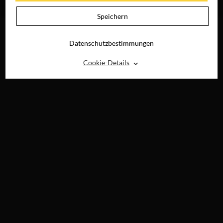
JETZT AUF DVD &
DIGITAL
Speichern
Datenschutzbestimmungen
⌃
Cookie-Details