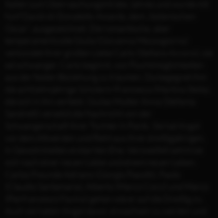
Italien zum Überraschungshit des Jahres und wurde mit
fünf David-di-Donatello-Awards, dem „italienischen
Oscar“, ausgezeichnet. Die romantische, aber
temperamentvolle Giulia (Giovanna Mezzogiorno)
verkündet ihrer großen Liebe Carlo (Stefano Accorsi), sie
sei schwanger. Carlo beginnt, von Fluchtmöglichkeiten
aus der festen Beziehung zu träumen. Da begegnet ihm
die achtzehnjährige Schülerin Francesca (Martina Stella),
die sich in ihn verliebt. Giulias Mutter Anna (Stefania
Sandrelli) versetzt die Nachricht von der
Schwangerschaft ihrer Tochter in Panik. Sie hat Angst
vor dem Altwerden und flieht aus ihrer dreißigjährigen,
in Gewohnheiten erstarrten Ehe. Verzweifelt sehnt sie
sich nach einer neuen Liebe und einem neuen Leben.
Carlos Freunde Adriano (Giorgio Pasotti), Paolo
(Claudio Santamaria), Alberto (Marco Cocci) und Marco
(Pierfrancesco Favino) gehen wie er auf die Dreißig zu.
Auch sie haben Angst davor, erwachsen zu werden und