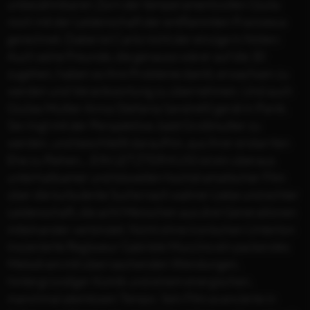
unbezähmbaren Zorn der temperamentvollen Giulia
noch mit der Leidenschaft der entflammten Francesca
gerechnet. Dabei ist Carlo nicht der einzige in Nöten:
Auch seine Freunde, die genauso wie er auf die 30
zugehen, haben so ihre Probleme damit, erwachsen zu
werden und Verantwortung zu übernehmen. Und auch
Giulias Mutter Anna (Stefania Sandrelli) gerät in Panik.
Sie ringt mit der Perspektive, bald Großmutter zu
werden, und beschließt daraufhin, aus ihrer erstarrten
Ehe zu fliehen... EIN LETZTER KUSS ist ein überaus
unterhaltsamer und bisweilen hochdramatischer Film
über die turbulente Suche nach wahrer Liebe und echter
Leidenschaft, die acht Menschen aus drei Generationen
miteinander verbindet. Nicht ohne ironischen Unterton
inszenierte Regisseur Gabriele Muccino ein packendes
Melodram mit überraschenden Wendungen,
hintergründiger Komik und einem energischen,
manchmal atemlosen Tempo. Sein Film avancierte in