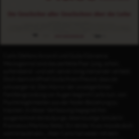
Carlo (Stefano Accorsi) und Giulia (Giovanna
Mezzogiorno) sind das perfekte Paar: jung, schön,
aufstrebend - und seit Jahren innig ineinander verliebt.
Doch dann eröffnet Giulia ihrem Freund, dass sie
schwanger ist. Den Horror der unweigerlichen
Familiengründung vor Augen beginnt Carlo nun, von
Fluchtmöglichkeiten aus der festen Beziehung zu
träumen. In dieser Verfassung begegnet ihm
ausgerechnet die blutjunge, lebenslustige Schülerin
Francesca (Martina Stella). Ein letzter Kuss müsste doch
wohl erlaubt sein... Aber Carlo hat weder mit dem