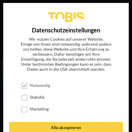
Ihre Suche nach
„Holger Härtl“
ergab folgende Treffer
EN
Datenschutzeinstellungen
Wir nutzen Cookies auf unserer Website.
Einige von ihnen sind notwendig, während andere
FILME
uns helfen, diese Website und Ihre Erfahrung zu
verbessern. Dafür benötigen wir Ihre
Einwilligung, die Sie jederzeit widerrufen können.
Unter bestimmten Bedingungen kann es sein, dass
Daten auch in die USA übermittelt werden.
Notwendig
Statistik
Marketing
SAMBA IN
METTMANN
JETZT AUF DVD &
Alle akzeptieren
DIGITAL