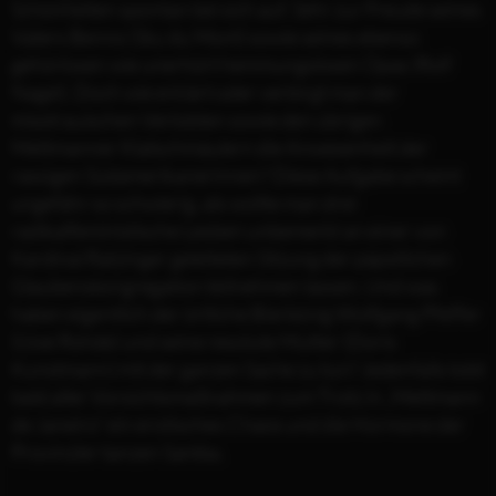
Schönheiten spontan bei sich auf. Sehr zur Freude seines
Vaters Benno (Sky du Mont) sowie seines ebenso
gehörlosen wie unerhört hemmungslosen Opas (Rolf
Nagel). Doch wie erklärt oder verbirgt man der
misstrauischen Verlobten sowie den übrigen
Mettmanner Klatschmäulern die Anwesenheit der
rassigen Südamerikanerinnen? Diese Aufgabe scheint
ungefähr so schwierig, als wollte man drei
radikalfeministische Lesben unbemerkt an einer von
Kardinal Ratzinger geleiteten Sitzung der päpstlichen
Glaubenskongregation teilnehmen lassen. Und was
haben eigentlich der örtliche Bierkönig Wolfgang Pfeffer
(Uwe Rohde) und seine resolute Mutter (Doris
Kunstmann) mit der ganzen Sache zu tun? Jedenfalls tobt
bald aller Vorsichtsmaßnahmen zum Trotz in „Mettmann
de Janeiro“ ein erotisches Chaos und die Hormone der
Provinzler tanzen Samba.