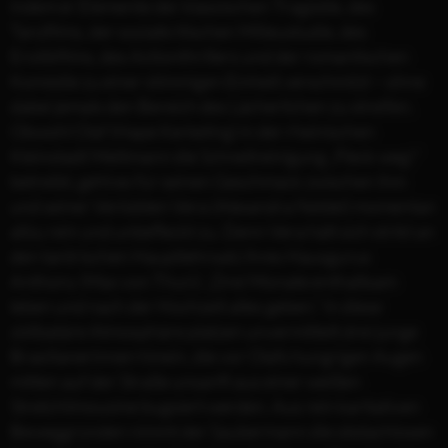
indem er Elemente der klassischen Tragödie, des
Tanzfilms, der sozialkritischen Milieustudie, des
Erotikfilms, des Actionthrillers und der romantischen
Komödie zu einer stimmigen Einheit verschmilzt – ohne
dabei jemals den Bereich des Lächerlichen zu streifen.
Obwohl Olaf (Hape Kerkeling) in der rheinischen
Kleinstadt Mettmann die Schnellreinigung „Fleck weg!“
betreibt, geht es für seinen Geschmack zwischen ihm
und seiner Verlobten Vera (Alexandra Neldel) momentan
allzu rein und unbefleckt zu. Denn Vera hält sich strikt an
den tantrischen Hauptlehrsatz ihres Hausgurus
Anthony (Max von Thun): „Drei Monate enthaltsam
leben und nach der Hochzeit alles geben.“ In diese
zölibatäre Atmosphäre platzen unvermittelt drei junge
Brasilianerinnen hinein, die vor Olafs hungrigen Augen
mitten auf der Straße unsanft aus einer weißen
Stretchlimousine bugsiert werden. Aus rein karitativen
Beweggründen nimmt der Saubermann die obdachlosen