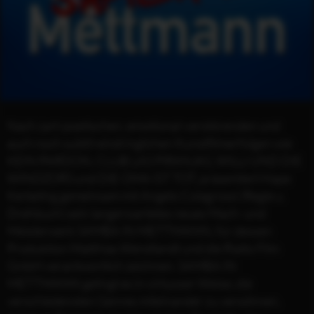
Nach zart-poetischen, emotional-verstörenden und
auch noch subtil-eindringlichen Kunstfilmerfolgen wie
KEIN PARDON, CLUB LAS PIRANJAS, WILLI UND DIE
WINDZORS und DIE OMA IST TOT, präsentiert Hape
Kerkeling gemeinsam mit Angelo Colagrossi (Regie u.
Drehbuch) sein langerwartetes neues Mach- und
Meisterwerk SAMBA IN METTMANN, für dessen
Produktion Matthias Wendlandt und die Rialto Film
GmbH verantwortlich zeichnen. SAMBA IN
METTMANN gelingt es in virtuoser Weise, die
verschiedensten Genres miteinander zu versöhnen,