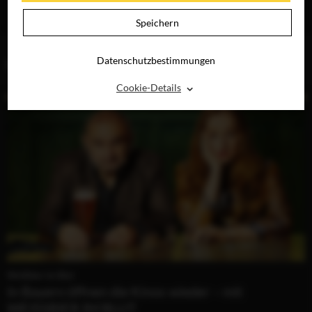
JETZT AUF BLU-
RAY, DVD &
Speichern
DIGITAL
Datenschutzbestimmungen
BLOG (1)
⌃
Cookie-Details
Weißbier im Blut
In Bayern öffnen die Kinos wieder – mit
WEISSBIER IM BLUT