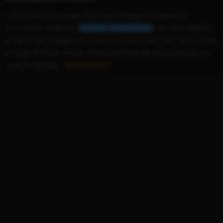
...soll. Zwei Leichen später überträgt Kreuzeders Vorgesetzter,
Kriminaloberrat Becker (
Johannes
Herrschmann
), den Fall endgültig
an den jungen Kollegen Klotz (David Zimmerschied). Aber das lockt den
schrägen Ermittler mit der unkonventionellen Berufsauffassung und
reichlich Weißbier...
WEITERLESEN