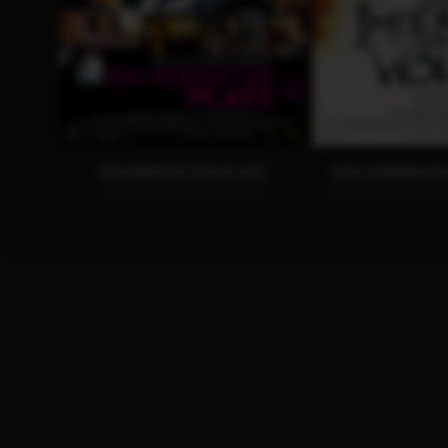
EIN PERFEKTER PLATZ
DAS IMPERIUM
JETZT AUF DVD & DIGITAL
JETZT AUF BLU-RAY