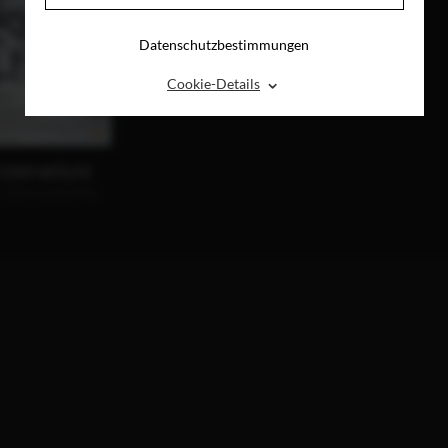
Datenschutzbestimmungen
⌃
Cookie-Details
 DER WÖLFE
, DVD & DIGITAL