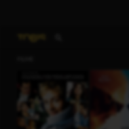
Ihre Suche nach
„Laura Morante“
ergab folgende Tr
FILME